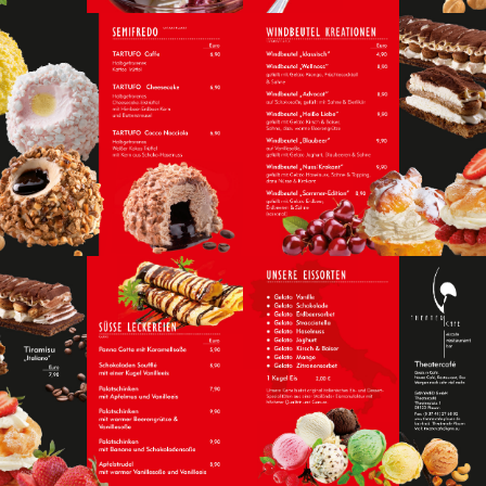
DESSERT- &
EISSPEZIALITÄTEN
SEMIFREDO
WINDBEUTEL
BELGISCHE WAFFELN
KREATIONEN