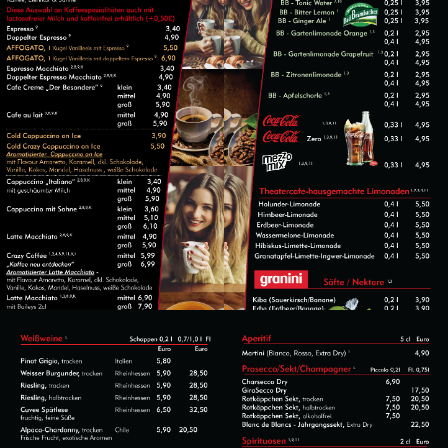
GETRÄNKE
BIERE
KAFFEE &
ALKOHOLFREIES &
HEISSGETRÄNKE
MEHR